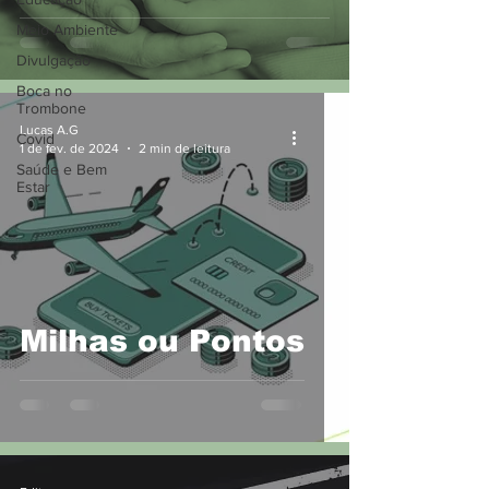
Financeira: Ensine
Meio Ambiente
Valor, Não Apenas
Divulgação
Cálculos
Boca no
Trombone
Lucas A.G
Covid
1 de fev. de 2024
2 min de leitura
Saúde e Bem
Estar
Milhas ou Pontos