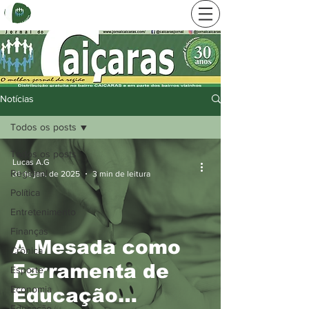
Notícias
Todos os posts
Todos os posts
Lucas A.G
Regional
31 de jan. de 2025
3 min de leitura
Política
Entretenimento
Finanças
A Mesada como
Crônica
Ferramenta de
Esporte
Economia
Educação
Educação