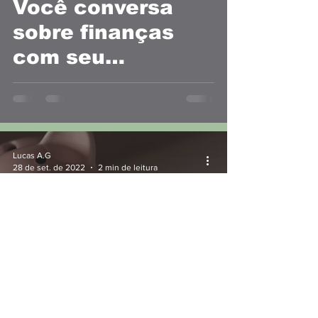
Você conversa
sobre finanças
com seu
parceiro(a)?
Lucas A.G
28 de set. de 2022
2 min de leitura
Brasileiro e sua
poupança