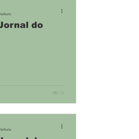
ne
Covid
leitura
Jornal do
leitura