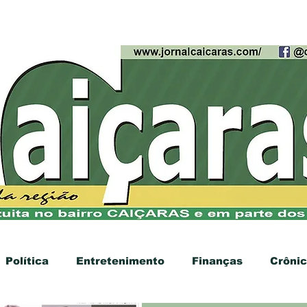
cias
Contato
Anúncios
Política
Entretenimento
Finanças
Crôni