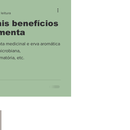
ne
Covid
 leitura
is benefícios
imenta
ta medicinal e erva aromática
icrobiana,
matória, etc.