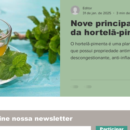
Meio Ambiente
Divulgação
Boca no Trombo
Editor
31 de jan. de 2025
3 min de
Nove principa
da hortelã-p
O hortelã-pimenta é uma plan
que possui propriedade antim
descongestionante, anti-infla
ine nossa newsletter
Participar