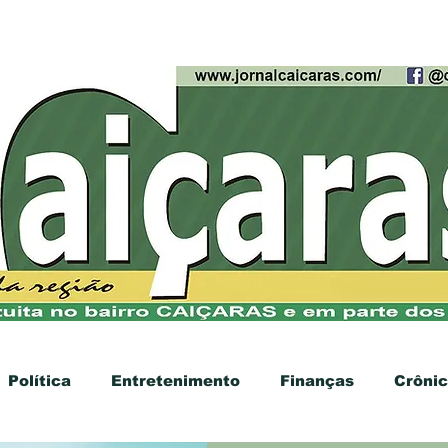
cias
Contato
Anúncios
Política
Entretenimento
Finanças
Crôni