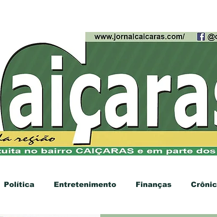
cias
Contato
Anúncios
Política
Entretenimento
Finanças
Crôni