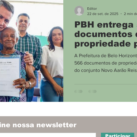
Meio Ambiente
Divulgação
Boca no Trombo
Editor
22 de set. de 2025
2 min de
PBH entrega
documentos 
propriedade 
moradores do
A Prefeitura de Belo Horizon
Novo Aarão R
566 documentos de proprieda
do conjunto Novo Aarão Reis,
ine nossa newsletter
Participar