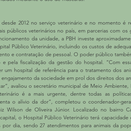
 desde 2012 no serviço veterinário e no momento é re
is públicos veterinários no país, em parcerias com os g
funcionamento da unidade, a PBH investe aproximadamen
ital Público Veterinário, incluindo os custos de adequ
to e contratação de pessoal. O poder público também
e pela fiscalização da gestão do hospital. “Com essa 
er um hospital de referência para o tratamento dos an
e engajamento da sociedade em prol dos direitos dos ani
ar”, avaliou o secretário municipal de Meio Ambiente, 
rinário é a mais urgente, dentre todas as políticas
senta o alívio da dor”, completou o coordenador-geral 
z Wilson de Oliveira Júnior. Localizado no bairro Car
apital, o Hospital Público Veterinário terá capacidade
 por dia, sendo 27 atendimentos para animais da popu