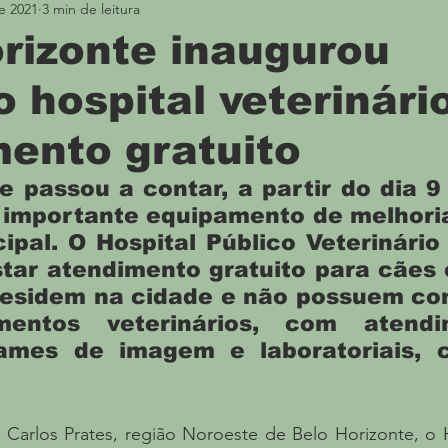
e 2021
3 min de leitura
Meio Ambiente
Divulgação
Boca no Trombo
rizonte inaugurou
o hospital veterinár
ento gratuito
e passou a contar, a partir do dia 9
importante equipamento de melhoria
ipal. O Hospital Público Veterinári
tar atendimento gratuito para cães 
residem na cidade e não possuem con
mentos veterinários, com atendi
ames de imagem e laboratoriais, ci
 Carlos Prates, região Noroeste de Belo Horizonte, o H