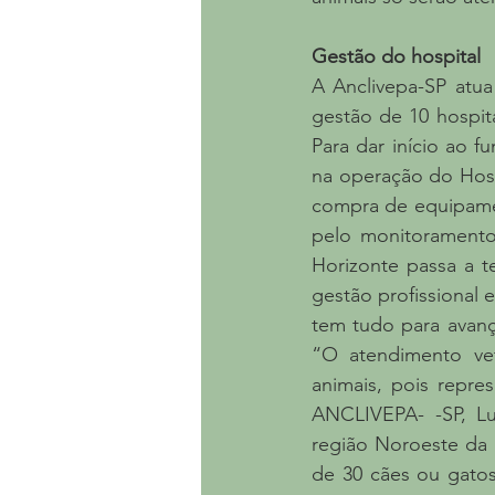
Gestão do hospital
A Anclivepa-SP atua
gestão de 10 hospita
Para dar início ao 
na operação do Hosp
compra de equipamen
pelo monitoramento 
Horizonte passa a t
gestão profissional 
tem tudo para avanç
“O atendimento vete
animais, pois repre
ANCLIVEPA- -SP, Lui
região Noroeste da c
de 30 cães ou gatos