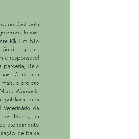
sponsável pela 
overnos locais. 
te R$ 1 milhão 
ação do espaço, 
 é responsável 
parceria, Belo 
imais. Com uma 
mais, o projeto 
Mário Werneck. 
 públicas para 
Veterinário da 
los Prates, na 
 de atendimento 
lação de baixa 