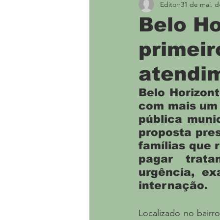
Editor
31 de mai. d
Economia
Educação
Belo Ho
primeir
Saúde e Bem Estar
atendim
B
elo Horizont
com mais um 
pública munic
proposta pres
famílias que 
pagar trata
urgência, ex
internação.
Localizado no bairro