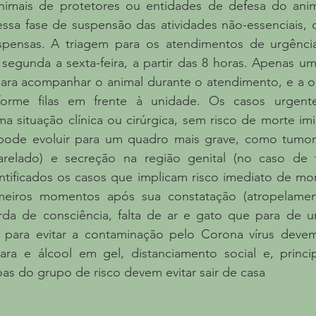
nimais de protetores ou entidades de defesa do anima
ssa fase de suspensão das atividades não-essenciais, cir
pensas. A triagem para os atendimentos de urgência
 segunda a sexta-feira, a partir das 8 horas. Apenas um
para acompanhar o animal durante o atendimento, e a or
orme filas em frente à unidade. Os casos urgente
 situação clínica ou cirúrgica, sem risco de morte imi
 pode evoluir para um quadro mais grave, como tumore
amarelado) e secreção na região genital (no caso de
ntificados os casos que implicam risco imediato de mor
meiros momentos após sua constatação (atropelament
erda de consciência, falta de ar e gato que para de ur
s para evitar a contaminação pelo Corona vírus devem
 e álcool em gel, distanciamento social e, principa
as do grupo de risco devem evitar sair de casa