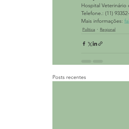
Hospital Veterinário
Telefone.: (11) 93352
Mais informações: 
f
Política
Regional
Posts recentes