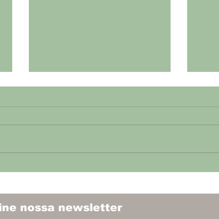
Prefeitura reabre
comércio em BH
PBH autoriza reabertura das
atividades da Fase 1 a partir desta
quinta-feira. A Prefeitura de Belo
Horizonte, orientada pelo
Comitê de...
CRI
MUN
PL
ine nossa newsletter