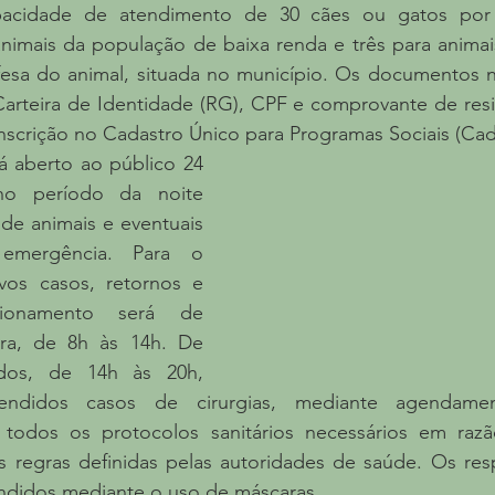
apacidade de atendimento de 30 cães ou gatos por 
nimais da população de baixa renda e três para animais
esa do animal, situada no município. Os documentos ne
arteira de Identidade (RG), CPF e comprovante de resi
nscrição no Cadastro Único para Programas Sociais (Cad
á aberto ao público 24 
o período da noite 
de animais e eventuais 
emergência. Para o 
os casos, retornos e 
ionamento será de 
ira, de 8h às 14h. De 
os, de 14h às 20h, 
endidos casos de cirurgias, mediante agendamen
todos os protocolos sanitários necessários em razã
s regras definidas pelas autoridades de saúde. Os resp
endidos mediante o uso de máscaras.