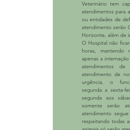
Veterinário tem c
atendimentos para a
ou entidades de def
atendimento serão C
Horizonte, além de i
O Hospital não ficar
horas, mantendo n
apenas a internação 
atendimentos de 
atendimento de nov
urgência, o func
segunda a sexta-fe
segunda aos sábad
somente serão at
atendimento segue 
respeitando todas a
animais só serão at