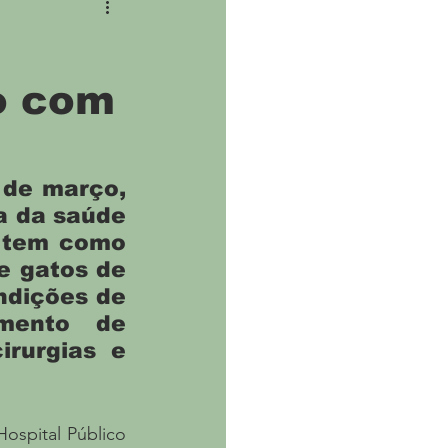
ne
Covid
io com
 de março, 
 da saúde 
o tem como 
e gatos de 
dições de 
mento de 
rurgias e 
ospital Público 