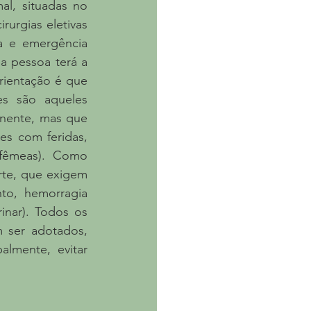
l, situadas no 
urgias eletivas 
 e emergência 
a pessoa terá a 
ientação é que 
s são aqueles 
nente, mas que 
s com feridas, 
 fêmeas). Como 
te, que exigem 
o, hemorragia 
inar). Todos os 
 ser adotados, 
lmente, evitar 