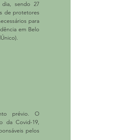
dia, sendo 27 
 de protetores 
cessários para 
dência em Belo 
Único). 
to prévio. O 
o da Covid-19, 
onsáveis pelos 