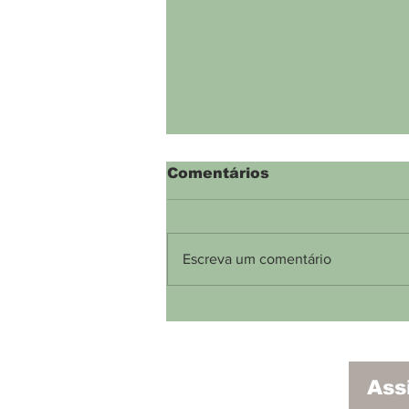
Comentários
Escreva um comentário
Aeroporto Carlos
Prates, em BH, será
desativado até
dezembro de 2021, diz
Ass
ministro da
Infraestrutura