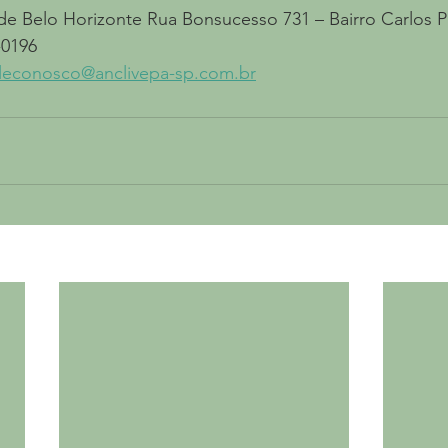
 de Belo Horizonte Rua Bonsucesso 731 – Bairro Carlos P
-0196 
aleconosco@anclivepa-sp.com.br