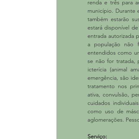
renda e três para a
município. Durante e
também estarão sus
estará disponível de
entrada autorizada 
a população não f
entendidos como uma
se não for tratada,
icterícia (animal 
emergência, são ide
tratamento nos pri
ativa, convulsão, p
cuidados individuai
como uso de máscara
aglomerações. Pesso
Serviço: