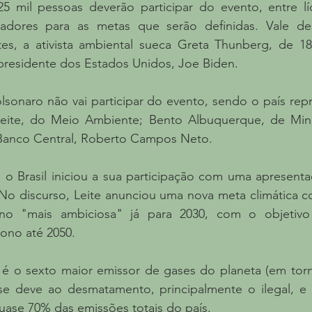
 mil pessoas deverão participar do evento, entre líd
iadores para as metas que serão definidas. Vale des
es, a ativista ambiental sueca Greta Thunberg, de 18
presidente dos Estados Unidos, Joe Biden.
lsonaro não vai participar do evento, sendo o país rep
Leite, do Meio Ambiente; Bento Albuquerque, de Mina
Banco Central, Roberto Campos Neto. 
 o Brasil iniciou a sua participação com uma apresenta
o discurso, Leite anunciou uma nova meta climática c
no "mais ambiciosa" já para 2030, com o objetivo 
bono até 2050.
l é o sexto maior emissor de gases do planeta (em torn
 se deve ao desmatamento, principalmente o ilegal, e à
ase 70% das emissões totais do país.