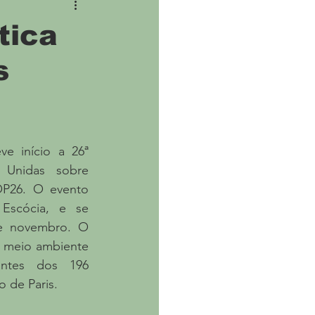
ne
Covid
tica
s
e início a 26ª 
Unidas sobre 
P26. O evento 
scócia, e se 
e novembro. O 
 meio ambiente 
antes dos 196 
o de Paris.