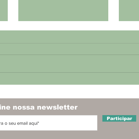
Projeto de lei aprovado
Con
em 1º turno busca
sai
diminuir roubo e furto
des
de celulares
de 
ine nossa newsletter
dez
Participar