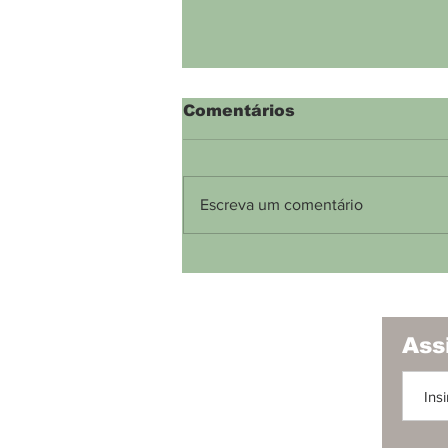
Comentários
Escreva um comentário
Belo Horizonte proíbe a
divulgação de bets em
espaços públicos
Ass