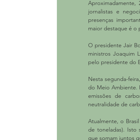
Aproximadamente, 25
jornalistas e negoc
presenças important
maior destaque é o 
O presidente Jair Bo
ministros Joaquim 
pelo presidente do 
Nesta segunda-feira,
do Meio Ambiente. N
emissões de carbo
neutralidade de car
Atualmente, o Brasi
de toneladas). Isto
que somam juntos qu