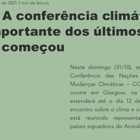
. de 2021
1 min de leitura
Meio Ambiente
Divulgação
Boca no Trombo
A conferência climá
portante dos último
á começou
Neste domingo (31/10), tev
Conferência das Nações 
Mudanças Climáticas – CO
ocorre em Glasgow, na E
estenderá até o dia 12 d
encontro sobre o clima e o
está reunindo represent
países signatários do Acord