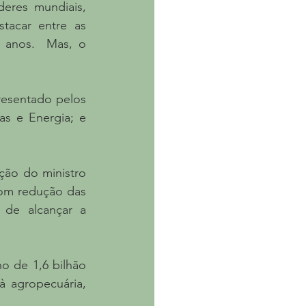
eres mundiais, 
tacar entre as 
 anos.  Mas, o 
resentado pelos 
s e Energia; e 
ção do ministro 
om redução das 
de alcançar a 
o de 1,6 bilhão 
 agropecuária, 