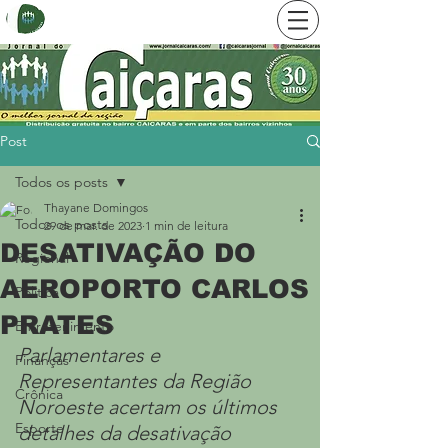
Post
Todos os posts
Thayane Domingos
Todos os posts
29 de mar. de 2023
1 min de leitura
DESATIVAÇÃO DO
Regional
AEROPORTO CARLOS
Política
PRATES
Entretenimento
Parlamentares e 
Finanças
Representantes da Região 
Crônica
Noroeste acertam os últimos 
Esporte
detalhes da desativação