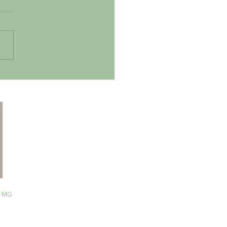
eto de lei aprovado
1º turno busca
nuir roubo e furto
celulares
 MG​