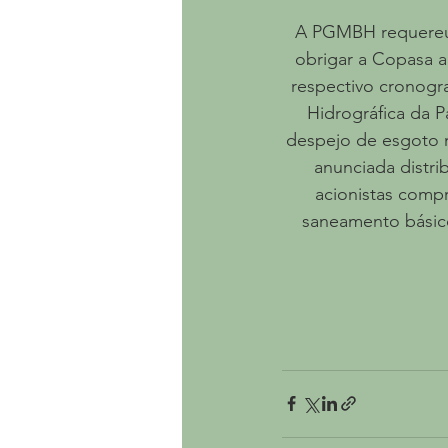
A PGMBH requereu à
obrigar a Copasa a
respectivo cronogr
Hidrográfica da P
despejo de esgoto 
anunciada distri
acionistas comp
saneamento básico