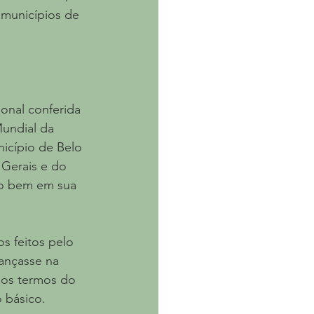
 municípios de 
onal conferida 
undial da 
icípio de Belo 
Gerais e do 
do bem em sua 
s feitos pelo 
ançasse na 
nos termos do 
 básico.