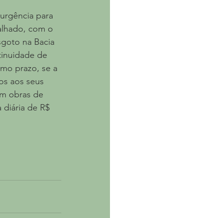
urgência para 
alhado, com o 
goto na Bacia 
tinuidade de 
mo prazo, se a 
os aos seus 
m obras de 
diária de R$ 