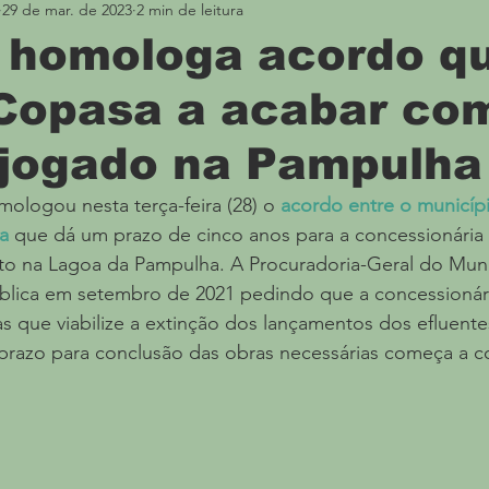
29 de mar. de 2023
2 min de leitura
Meio Ambiente
Divulgação
Boca no Trombo
a homologa acordo q
 Copasa a acabar co
 jogado na Pampulha
mologou nesta terça-feira (28) o 
acordo entre o municíp
a
 que dá um prazo de cinco anos para a concessionária 
o na Lagoa da Pampulha. A Procuradoria-Geral do Mun
Pública em setembro de 2021 pedindo que a concessionár
 que viabilize a extinção dos lançamentos dos efluente
prazo para conclusão das obras necessárias começa a con