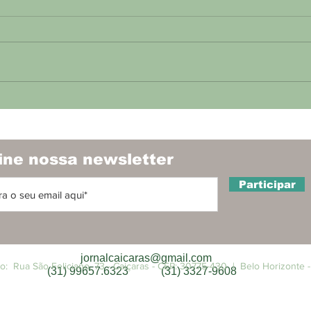
Belo Horizonte proíbe a
Proj
divulgação de bets em
em 
espaços públicos
dimi
de 
ine nossa newsletter
Participar
jornalcaicaras@gmail.com
: Rua São Feliciano, 73 - Caiçaras - CEP: 30775-430 | Belo Horizonte -
(31) 99657.6323
(31) 3327-9608