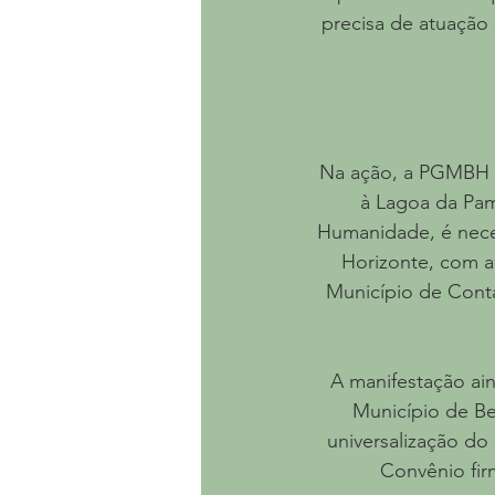
precisa de atuação
Na ação, a PGMBH a
à Lagoa da Pa
Humanidade, é neces
Horizonte, com a
Município de Conta
A manifestação ain
Município de Be
universalização do
Convênio fir