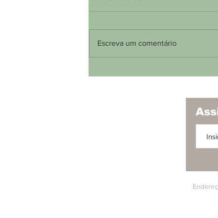
Escreva um comentário
Bolsa de Valores: Muito
Além dos Gráficos, um
Reflexo da Sociedade
Ass
Endereço