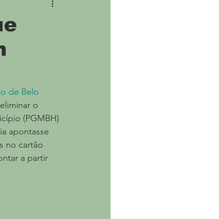
ne
Covid
ue
m
io de Belo 
eliminar o 
icípio (PGMBH) 
ia apontasse 
s no cartão 
tar a partir 